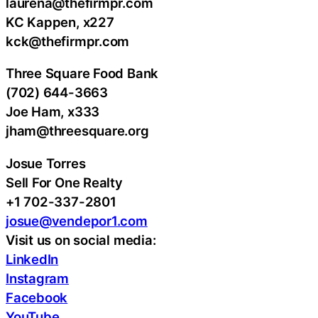
laurena@thefirmpr.com
KC Kappen, x227
kck@thefirmpr.com
Three Square Food Bank
(702) 644-3663
Joe Ham, x333
jham@threesquare.org
Josue Torres
Sell For One Realty
+1 702-337-2801
josue@vendepor1.com
Visit us on social media:
LinkedIn
Instagram
Facebook
YouTube