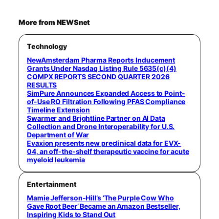
More from NEWSnet
Technology
NewAmsterdam Pharma Reports Inducement
Grants Under Nasdaq Listing Rule 5635(c)(4)
COMPX REPORTS SECOND QUARTER 2026
RESULTS
SimPure Announces Expanded Access to Point-
of-Use RO Filtration Following PFAS Compliance
Timeline Extension
Swarmer and Brightline Partner on AI Data
Collection and Drone Interoperability for U.S.
Department of War
Evaxion presents new preclinical data for EVX-
04, an off-the-shelf therapeutic vaccine for acute
myeloid leukemia
Entertainment
Mamie Jefferson-Hill’s ‘The Purple Cow Who
Gave Root Beer’ Became an Amazon Bestseller,
Inspiring Kids to Stand Out